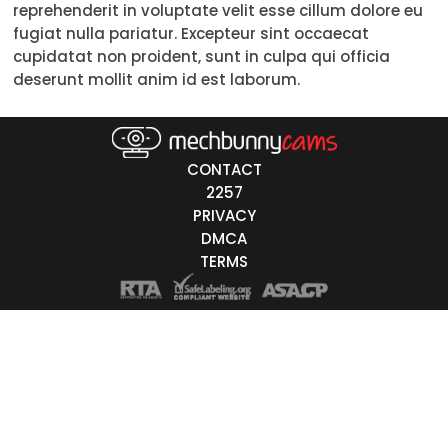
reprehenderit in voluptate velit esse cillum dolore eu
Trans
fugiat nulla pariatur. Excepteur sint occaecat
cupidatat non proident, sunt in culpa qui officia
Age
deserunt mollit anim id est laborum.
18-19
20-29
CONTACT
30-39
2257
PRIVACY
40-49
DMCA
TERMS
50-59
60+
ags
nicity
White